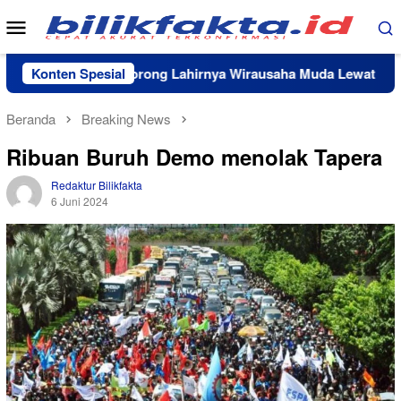
Loncat
Menu
ke
Mobile
konten
emkab Lutim Dorong Lahirnya Wirausaha Muda Lewat Pelatihan
Konten Spesial
Beranda
Breaking News
Ribuan Buruh Demo menolak Tapera
Redaktur Bilikfakta
6 Juni 2024