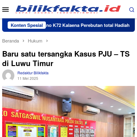
Loncat
Menu
ke
Mobile
konten
rnamen Domino K72 Kalaena Perebutan total Hadiah Rp 35 juta
Konten Spesial
Beranda
Hukum
Baru satu tersangka Kasus PJU – TS
di Luwu Timur
Redaktur Bilikfakta
11 Mei 2025