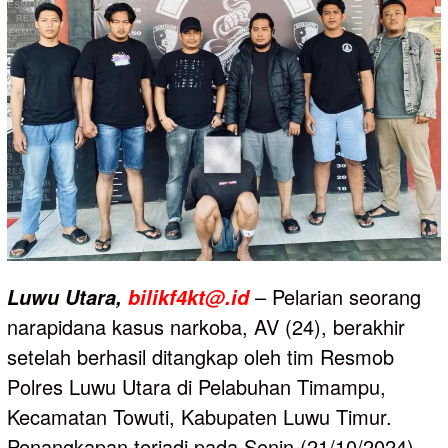
– Pelarian seorang
Luwu
Utara,
bilikf4kt@.id
narapidana kasus narkoba, AV (24), berakhir
setelah berhasil ditangkap oleh tim Resmob
Polres Luwu Utara di Pelabuhan Timampu,
Kecamatan Towuti, Kabupaten Luwu Timur.
Penangkapan terjadi pada Senin (21/10/2024)