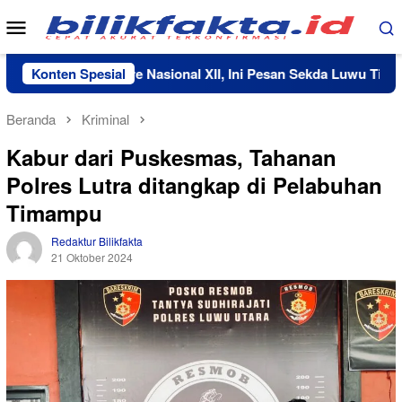
Loncat
Menu
ke
Mobile
konten
ah ke Jambore Nasional XII, Ini Pesan Sekda Luwu Timur
Konten Spesial
Beranda
Kriminal
Kabur dari Puskesmas, Tahanan
Polres Lutra ditangkap di Pelabuhan
Timampu
Redaktur Bilikfakta
21 Oktober 2024