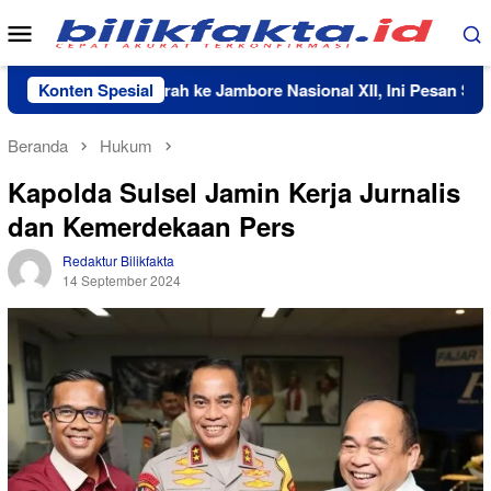
Loncat
Menu
ke
Mobile
konten
awa Nama Daerah ke Jambore Nasional XII, Ini Pesan Sekda Lu
Konten Spesial
Beranda
Hukum
Kapolda Sulsel Jamin Kerja Jurnalis
dan Kemerdekaan Pers
Redaktur Bilikfakta
14 September 2024