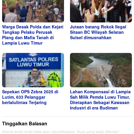
Warga Desak Polda dan Kejati
Jutaan batang Rokok Ilegal
Tangkap Pelaku Perusak
Sitaan BC Wilayah Selatan
Plang dan Mafia Tanah di
Sulsel dimusnahkan
Lampia Luwu Timur
Sepekan OPS Zebra 2025 di
Lahan Kompensasi di Lampia
Lutim, 633 Pelanggar
Sah Milik Pemda Luwu Timur,
berlalulintas Terjaring
Ditetapkan Sebagai Kawasan
Industri di era Budiman
Tinggalkan Balasan
Alamat email Anda tidak akan dipublikasikan.
Ruas yang wajib ditandai
*