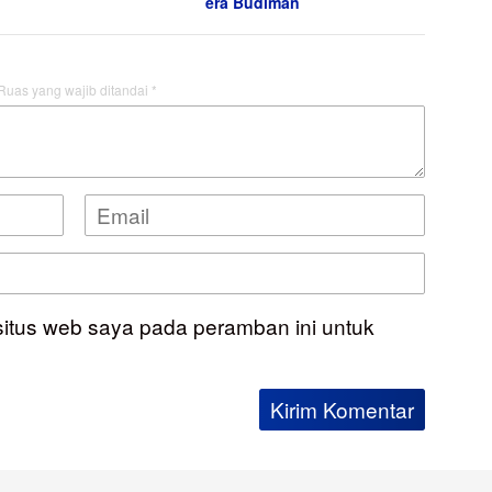
era Budiman
Ruas yang wajib ditandai
*
situs web saya pada peramban ini untuk