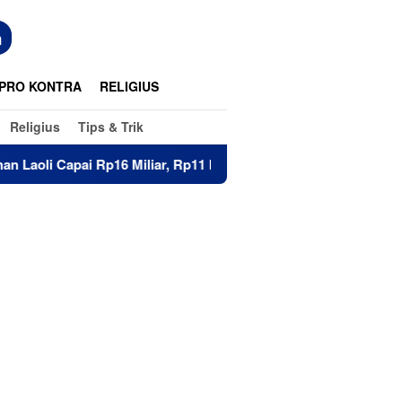
n
PRO KONTRA
RELIGIUS
Religius
Tips & Trik
i Rp16 Miliar, Rp11 Miliar Sudah Diterima 83 Warga
Di