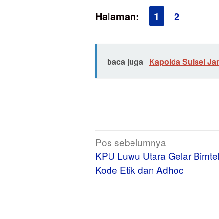
Halaman:
1
2
baca juga
Kapolda Sulsel Ja
Navigasi
Pos sebelumnya
pos
KPU Luwu Utara Gelar Bimte
Kode Etik dan Adhoc