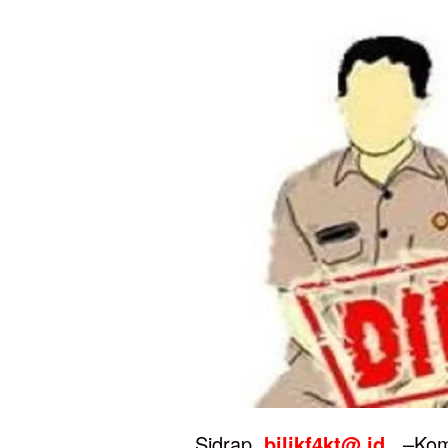
Sidrap,
bilikf4kt@.id
–Komit