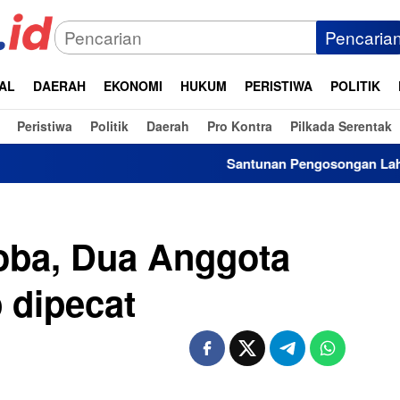
Pencaria
AL
DAERAH
EKONOMI
HUKUM
PERISTIWA
POLITIK
Peristiwa
Politik
Daerah
Pro Kontra
Pilkada Serentak
Santunan Pengosongan Lahan Laoli Capa
koba, Dua Anggota
 dipecat