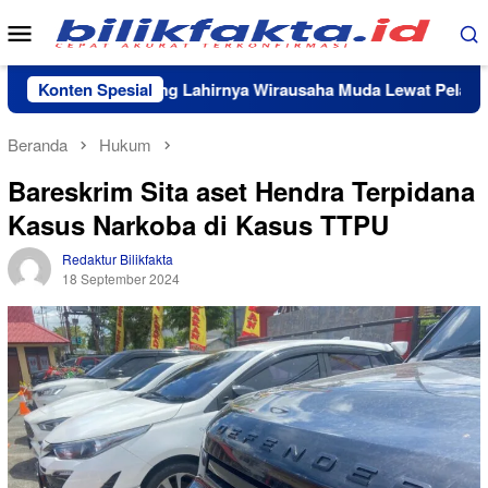
Loncat
Menu
ke
Mobile
konten
 Lutim Dorong Lahirnya Wirausaha Muda Lewat Pelatihan Kew
Konten Spesial
Beranda
Hukum
Bareskrim Sita aset Hendra Terpidana
Kasus Narkoba di Kasus TTPU
Redaktur Bilikfakta
18 September 2024